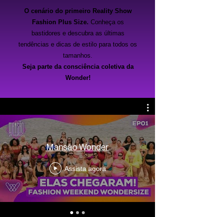
O cenário do primeiro Reality Show
Fashion Plus Size.
Conheça os
bastidores e descubra as últimas
tendências e dicas de estilo para todos os
tamanhos.
Seja parte da consciência coletiva da
Wonder!
Mansão Wonder
Assista agora