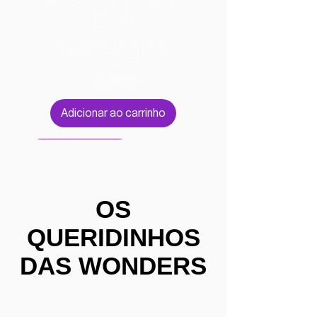
Dark
Tecnológica
Preço
R$ 279,90
Adicionar ao carrinho
Nanotecnológica
OS
QUERIDINHOS
DAS WONDERS