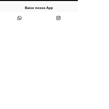
Baixe nosso App
Descontos
Acesso
exclusivos?
antecipado ao
Só no app,
wonder!
bazar
Experiência de
Spoilers e
compra
novidades
personalizada
Blog da Wonder
-
1 min de leitura