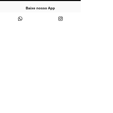
Baixe nosso App
Descontos
Acesso
exclusivos?
antecipado ao
Só no app,
wonder!
bazar
Experiência de
Spoilers e
compra
novidades
personalizada
Blog da Wonder
-
1 min de leitura