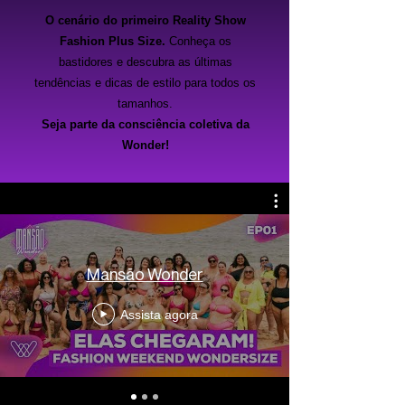
O cenário do primeiro Reality Show
Fashion Plus Size.
Conheça os
bastidores e descubra as últimas
tendências e dicas de estilo para todos os
tamanhos.
Seja parte da consciência coletiva da
Wonder!
Mansão Wonder
Assista agora