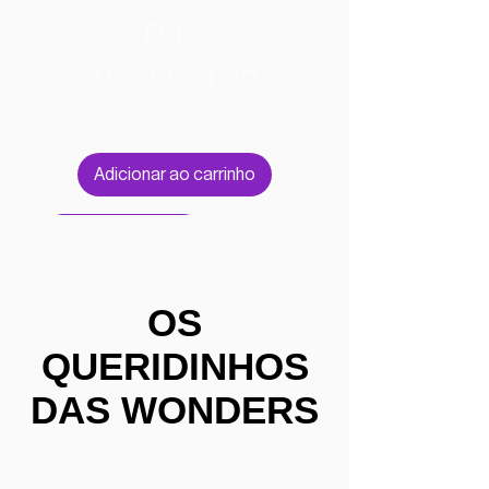
Dark
Tecnológica
Preço
R$ 279,90
Adicionar ao carrinho
Nanotecnológica
OS
QUERIDINHOS
DAS WONDERS