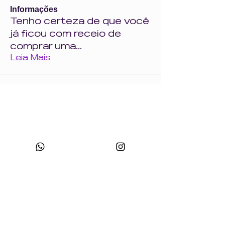
Informações
Tenho certeza de que você
já ficou com receio de
comprar uma
...
Leia Mais
CNPJ:
49.693.383
/0001-10
Razão Social: WONDER SIZE COMPANY E CONFECÇÕES LTDA
Nome Fantasia: WONDERSIZE
Endereço:
Rua sf 024, número 44