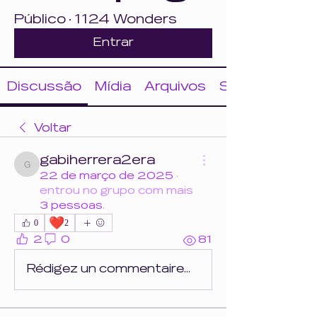
Público
·
1124 Wonders
Entrar
Discussão
Mídia
Arquivos
Sobre
Voltar
gabiherrera2era
gabiherrera2era
22 de março de 2025
·
entrou no grupo com mais
3 pessoas
.
❤️
0
2
2
0
81
Rédigez un commentaire...