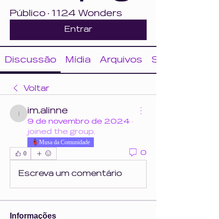
Público
·
1124 Wonders
Entrar
Discussão
Mídia
Arquivos
Sobre
Voltar
im.alinne
im.alinne
9 de novembro de 2024
·
joined the group.
Musa da Comunidade
0
0
Escreva um comentário
Informações