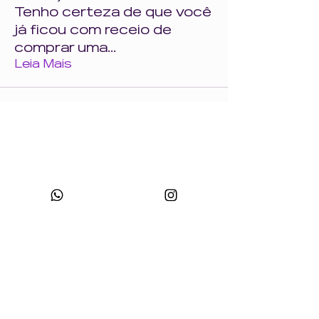
Tenho certeza de que você
já ficou com receio de
comprar uma
...
Leia Mais
CNPJ:
49.693.383
/0001-10
Razão Social: WONDER SIZE COMPANY E CONFECÇÕES LTDA
Nome Fantasia: WONDERSIZE
Endereço:
Rua sf 024, número 44
Bairro: S
teffen CEP:
88355-152
, Itajaí, SC.
sac@wondersize.com.br