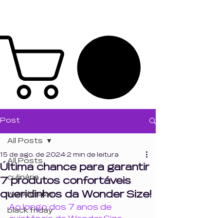
Post
All Posts
15 de ago. de 2024
2 min de leitura
All Posts
Última chance para garantir
culinária
7 produtos confortáveis
queridinhos da Wonder Size!
wondersize
Ao longo dos 7 anos de 
black friday