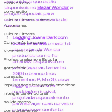
comunidade que estão 
diário da ceo
disponíveis no 
Bazar Wonder
 a 
co -criação
preços especiais para 
comemorar o aniversário da 
Cultura Fitness, Corpo e
marca:
Autonomia,
Cultura Fitness
Legging Joana Dark com 
Corpo e Autonomia
bolso  Emana®: 
o maior hit 
de vendas da Wonder 
Vivências Plus Size
produzido com o fio 
Profissionalismo e Escuta
emana®. Disponível em 
preto (apenas tamanho 
gordofobia
XGG) e branco (nos 
opressão
tamanhos P, M e G), essa 
impulsividade inteligência emociona
legging possui uma 
modelagem incrível, 
inteligência emocional
projetada especialmente 
saúde mental
para abraçar suas curvas e 
proporcionar conforto 
comportamento