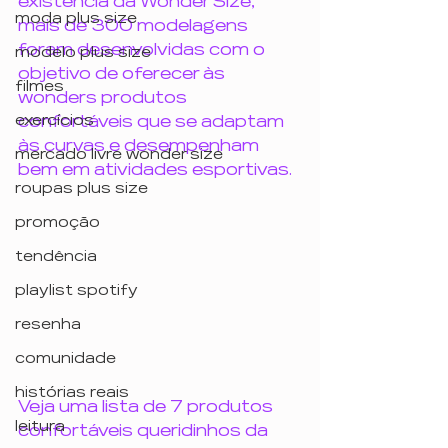
existência da Wonder Size, 
moda plus size
mais de 300 modelagens 
foram desenvolvidas com o 
modelo plus size
objetivo de oferecer às 
filmes
wonders produtos 
exercícios
confortáveis que se adaptam 
às curvas e desempenham 
mercado livre wonder size
bem em atividades esportivas. 
roupas plus size
promoção
tendência
playlist spotify
resenha
comunidade
histórias reais
Veja uma lista de 7 produtos 
leitura
confortáveis queridinhos da 