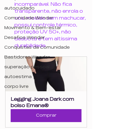
incomparável. Não fica 
autocuidado
transparente, não enrola o 
cós, modela sem machucar, 
Comunidade Wonder
possui controle térmico, 
Movimento & Bem-estar
proteção UV 50+, não 
Desafios Wonder
desbota e tem altíssima 
durabilidade.
Conquistas da Comunidade
Bastidores Wonder
superação pessoal
autoestima
corpo livre
Legging Joana Dark com 
bolso Emana®
Comprar