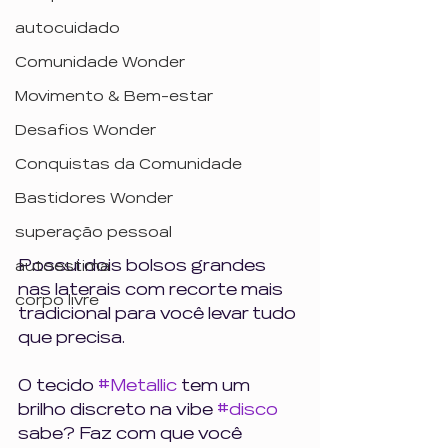
autocuidado
Comunidade Wonder
Movimento & Bem-estar
Desafios Wonder
Conquistas da Comunidade
Bastidores Wonder
superação pessoal
Possui dois bolsos grandes 
autoestima
nas laterais com recorte mais 
corpo livre
tradicional para você levar tudo 
que precisa.
O tecido 
#Metallic
 tem um 
brilho discreto na vibe 
#disco
sabe? Faz com que você 