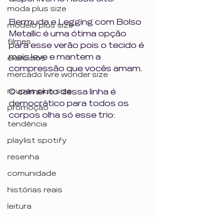
moda plus size
Bermuda e Legging com Bolso 
modelo plus size
Metallic é uma ótima opção 
filmes
para esse verão pois o tecido é 
mais leve e mantem a 
exercícios
compressão que vocês amam.
mercado livre wonder size
roupas plus size
O caimento dessa linha é 
democrático para todos os 
promoção
corpos olha só esse trio:
tendência
playlist spotify
resenha
comunidade
histórias reais
leitura