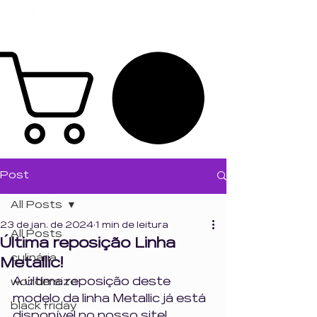
Post
All Posts
23 de jan. de 2024
1 min de leitura
All Posts
Última reposição Linha
culinária
Metallic!
A última reposição deste 
wondersize
modelo da linha Metallic já está 
black friday
disponível no nosso site!