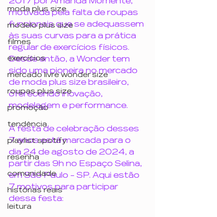
2017 por Amanda Momente, 
moda plus size
motivada pela falta de roupas 
funcionais que se adequassem 
modelo plus size
às suas curvas para a prática 
filmes
regular de exercícios físicos. 
exercícios
Desde então, a Wonder tem 
sido uma pioneira no mercado 
mercado livre wonder size
de moda plus size brasileiro, 
roupas plus size
oferecendo inovação, 
modelagem e performance. 
promoção
tendência
A festa de celebração desses 
7 anos está marcada para o 
playlist spotify
dia 24 de agosto de 2024, a 
resenha
partir das 9h no Espaço Selina, 
comunidade
em São Paulo - SP. Aqui estão 
7 motivos para participar 
histórias reais
dessa festa:
leitura