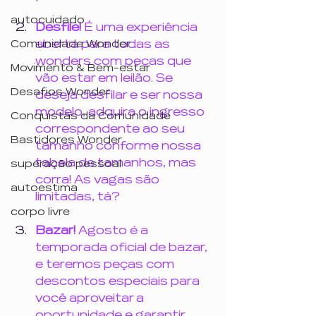
autocuidado
Desfile! 
É uma experiência 
aberta para todas as 
Comunidade Wonder
wonders com peças que 
Movimento & Bem-estar
vão estar em leilão. Se 
Desafios Wonder
deseja desfilar e ser nossa 
modelo, adquira o ingresso 
Conquistas da Comunidade
correspondente ao seu 
Bastidores Wonder
tamanho conforme nossa 
tabela de tamanhos, mas 
superação pessoal
corra! As vagas são 
autoestima
limitadas, tá?
corpo livre
Bazar!
 Agosto é a 
temporada oficial de bazar, 
e teremos peças com 
descontos especiais para 
você aproveitar a 
oportunidade e garantir 