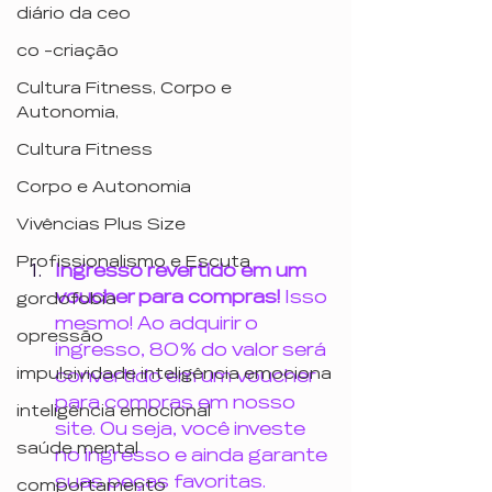
diário da ceo
co -criação
Cultura Fitness, Corpo e
Autonomia,
Cultura Fitness
Corpo e Autonomia
Vivências Plus Size
Profissionalismo e Escuta
Ingresso revertido em um 
voucher para compras! 
Isso 
gordofobia
mesmo! 
Ao adquirir o 
opressão
ingresso, 80% do valor será 
impulsividade inteligência emociona
convertido em um voucher 
para compras em nosso 
inteligência emocional
site. Ou seja, você investe 
saúde mental
no ingresso e ainda garante 
suas peças favoritas.
comportamento