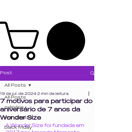
Post
All Posts
19 de jul. de 2024
2 min de leitura
All Posts
7 motivos para participar do
culinária
aniversário de 7 anos da
Wonder Size
wondersize
A Wonder Size foi fundada em 
black friday