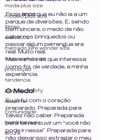
moda plus size
Fazia 
anos
 que eu não ia a um 
modelo plus size
parque de diversões. E, sendo 
filmes
bem sincera, o medo de não 
caber nos brinquedos ou 
exercícios
passar algum perrengue era 
mercado livre wonder size
real. Muito real.
roupas plus size
Mas vamos ao que interessa: 
como foi, de verdade, a minha 
promoção
experiência.
tendência
O Medo!
playlist spotify
Eu já fui com o coração 
resenha
preparado. Preparada para 
comunidade
talvez não caber. Preparada 
histórias reais
para talvez ouvir um “você não 
pode ir nesse”. Preparada para 
leitura
não deixar isso estragar o meu 