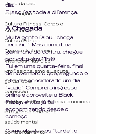
diário da ceo
dia.
E isso fez toda a diferença.
co -criação
Cultura Fitness, Corpo e
A Chegada 
Autonomia,
Muita gente falou: “chega 
Cultura Fitness
cedinho!”. Mas como boa 
Corpo e Autonomia
geminiana do contra, cheguei 
por volta das 
11h
 😅
Vivências Plus Size
Fui em uma quarta-feira, final 
Profissionalismo e Escuta
de novembro o que, segundo o 
site, era considerado um dia 
gordofobia
“vazio”. Comprei o ingresso 
opressão
online e aproveitei a 
Black 
impulsividade inteligência emociona
Friday
, então já fui 
economizando desde o 
inteligência emocional
começo.
saúde mental
Como chegamos “tarde”, o 
comportamento