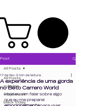
Post
All Posts
17 de fev.
3 min de leitura
All Posts
A experiência de uma gorda
culinária
no Beto Carrero World
Hoje eu vim falar sobre algo 
wondersize
que eu me preparei 
black friday
emocionalmente
 para viver.