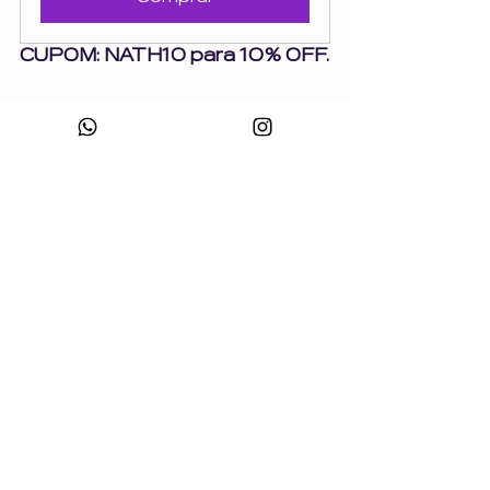
CUPOM: NATH10 para 10% OFF.
O que eu digo para você
Se você quer ir, vá.
Vá com medo mesmo. Vá 
preparada emocionalmente 
para não se frustrar se algo 
não der certo. 
Vá preparada fisicamente 
(roupa confortável, itens 
certos).
Mas não deixe o medo decidir 
por você.
A experiência foi leve, foi 
divertida e, acima de tudo, foi 
libertadora
 💜