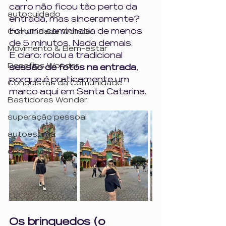
carro não ficou tão perto da 
autocuidado
entrada, mas sinceramente? 
Foi uma caminhada de menos 
Comunidade Wonder
de 5 minutos. Nada demais.
Movimento & Bem-estar
E claro: rolou a tradicional 
Desafios Wonder
sessão de fotos na entrada
, 
porque é praticamente um 
Conquistas da Comunidade
marco aqui em Santa Catarina.
Bastidores Wonder
superação pessoal
autoestima
corpo livre
Os brinquedos (o 