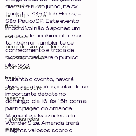
moda plus size
dias 15 e 16 de junho, na Av. 
Paulista, 735 (Club Homs) – 
modelo plus size
São Paulo/SP. Este evento 
filmes
imperdível não é apenas um 
espaço de acolhimento, mas 
exercícios
também um ambiente de 
mercado livre wonder size
conhecimento e troca de 
roupas plus size
experiências para o público 
plus size.
promoção
tendência
Durante o evento, haverá 
diversas atrações, incluindo um 
playlist spotify
importante debate no 
resenha
domingo, dia 16, às 15h, com a 
participação de Amanda 
comunidade
Momente, idealizadora da 
histórias reais
Wonder Size. Amanda trará 
leitura
insights valiosos sobre o 