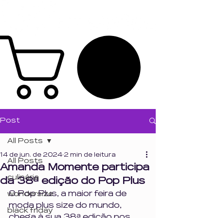
Post
All Posts
14 de jun. de 2024
2 min de leitura
All Posts
Amanda Momente participa
culinária
da 38ª edição do Pop Plus
O Pop Plus, a maior feira de 
wondersize
moda plus size do mundo, 
black friday
chega à sua 38ª edição nos 