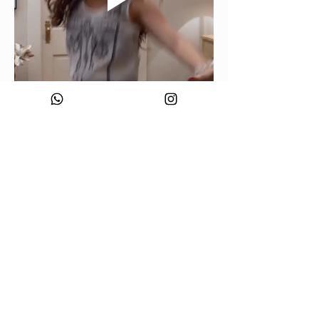
Curtir
Membro desconhecido
25 de jun. de 2024
O evento maravilhoso ainda mais com a 
Wonder
Curtir
Membro desconhecido
20 de jun. de 2024