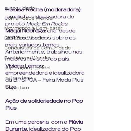
autocuidado
Heloisa Rocha (moderadora): 
jornalista e idealizadora do 
Comunidade Wonder
projeto 
Moda Em Rodas.
Movimento & Bem-estar
Máqui Nobrega: 
cria, desde 
2013, conteúdos sobre os 
Desafios Wonder
mais variados temas. 
Conquistas da Comunidade
Anteriormente, trabalhou nas 
Bastidores Wonder
maiores revistas do país. 
Viviane Lemos: 
superação pessoal
empreendedora e idealizadora 
autoestima
da BPSPOA – Feira Moda Plus 
Size.
corpo livre
Ação de solidariedade no Pop 
Plus 
Em uma parceria  com a 
Flávia 
Durante
, idealizadora do Pop 