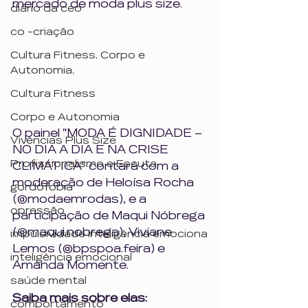
mercado de moda plus size.
diário da ceo
co -criação
Cultura Fitness, Corpo e
Autonomia,
Cultura Fitness
Corpo e Autonomia
O painel "MODA É DIGNIDADE – 
Vivências Plus Size
NO DIA A DIA E NA CRISE 
Profissionalismo e Escuta
CLIMÁTICA” contará com a 
moderação de Heloísa Rocha 
gordofobia
(@modaemrodas), e a 
opressão
participação de Maqui Nóbrega 
(@maqui.nobrega), Viviane 
impulsividade inteligência emociona
Lemos (@bpspoa.feira) e 
inteligência emocional
Amanda Momente.
saúde mental
Saiba mais sobre elas: 
comportamento