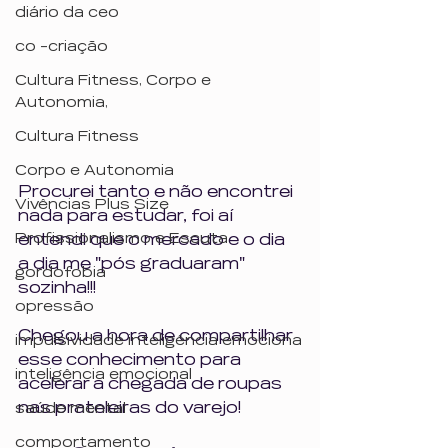
diário da ceo
co -criação
Cultura Fitness, Corpo e
Autonomia,
Cultura Fitness
Corpo e Autonomia
Procurei tanto e não encontrei 
Vivências Plus Size
nada para estudar, foi aí 
Profissionalismo e Escuta
entendi que o mercado e o dia 
a dia me "pós graduaram" 
gordofobia
sozinha!!!
opressão
Chegou a hora de compartilhar 
impulsividade inteligência emociona
esse conhecimento para 
inteligência emocional
acelerar a chegada de roupas 
nas prateleiras do varejo!
saúde mental
comportamento