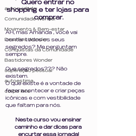
Quero entrar no 
autocuidado
shopping e ter lojas para 
comprar.
Comunidade Wonder
Movimento & Bem-estar
AH, mas Amanda , você vai 
contar todos os seus 
Desafios Wonder
segredos? Me perguntam 
Conquistas da Comunidade
sempre. 
Bastidores Wonder
Que segredos??? Não 
superação pessoal
existem. 
autoestima
O que existe é a vontade de 
fazer acontecer e criar peças 
corpo livre
icônicas e com vestibilidade 
que faltam para nós. 
Neste curso vou ensinar 
caminho e dar dicas para 
encurtar essa jornada!