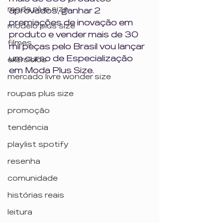
moda plus size
aprovados, ganhar 2 
premiações de inovação em 
modelo plus size
produto e vender mais de 30 
filmes
mil peças pelo Brasil vou lançar 
um curso de Especialização 
exercícios
em Moda Plus Size.
mercado livre wonder size
roupas plus size
promoção
tendência
playlist spotify
resenha
comunidade
histórias reais
leitura