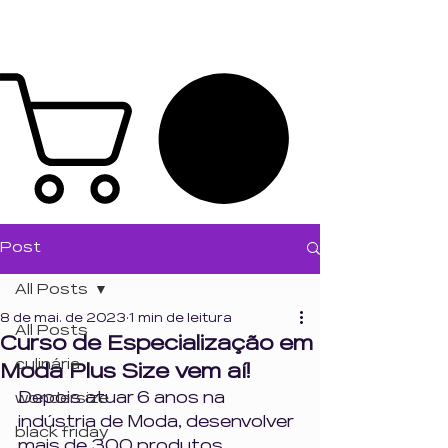
Post
All Posts
8 de mai. de 2023
1 min de leitura
All Posts
Curso de Especialização em
culinária
Moda Plus Size vem aí!
Depois atuar 6 anos na 
wondersize
indústria de Moda, desenvolver 
black friday
mais de 300 produtos 