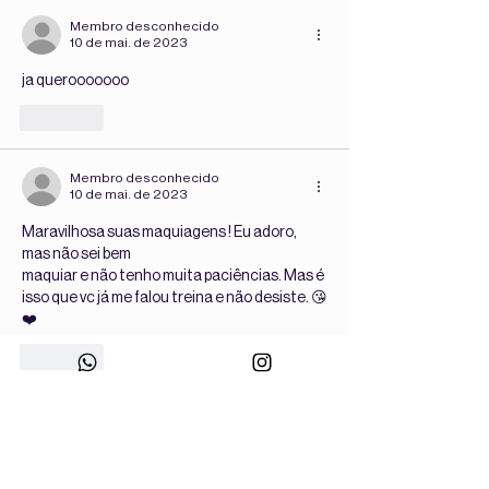
Membro desconhecido
10 de mai. de 2023
ja querooooooo
Curtir
Membro desconhecido
10 de mai. de 2023
Maravilhosa suas maquiagens ! Eu adoro, 
mas não sei bem
maquiar e não tenho muita paciências. Mas é 
isso que vc já me falou treina e não desiste. 😘
❤️
Curtir
Membro desconhecido
10 de mai. de 2023
Maravilhosa! 💜