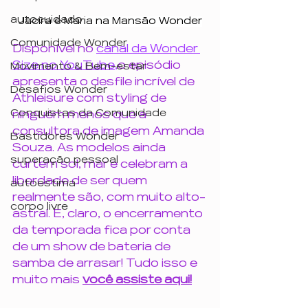
autocuidado
Jacira e Maria na Mansão Wonder
Comunidade Wonder
Disponível no 
canal da Wonder 
Size no YouTube
,
o episódio 
Movimento & Bem-estar
apresenta o desfile incrível de 
Desafios Wonder
Athleisure com styling de 
Conquistas da Comunidade
ninguém menos que a 
consultora de imagem Amanda 
Bastidores Wonder
Souza. As modelos ainda 
superação pessoal
curtem sol, mar e celebram a 
liberdade de ser quem 
autoestima
realmente são, com muito alto-
corpo livre
astral. E, claro, o encerramento 
da temporada fica por conta 
de um show de bateria de 
samba de arrasar! Tudo isso e 
muito mais 
você assiste aqui!