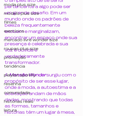
o simples ato de se sentir 
moda plus size
pertencente a algo pode ser 
um grande desafio. Em um 
modelo plus size
mundo onde os padrões de 
filmes
beleza frequentemente 
exercícios
excluem e marginalizam, 
encontrar um espaço onde sua 
mercado livre wonder size
presença é celebrada e sua 
roupas plus size
voz é ouvida é 
verdadeiramente 
promoção
transformador.
tendência
A 
Mansão Wonder
 surgiu com o 
playlist spotify
propósito de ser esse lugar, 
resenha
onde a moda, a autoestima e a 
comunidade
aceitação andam de mãos 
dadas, mostrando que todas 
histórias reais
as formas, tamanhos e 
leitura
histórias têm um lugar à mesa, 