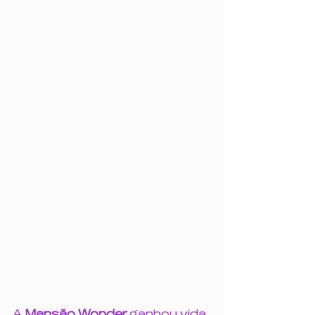
A 
Mansão Wonder 
ganhou vida 