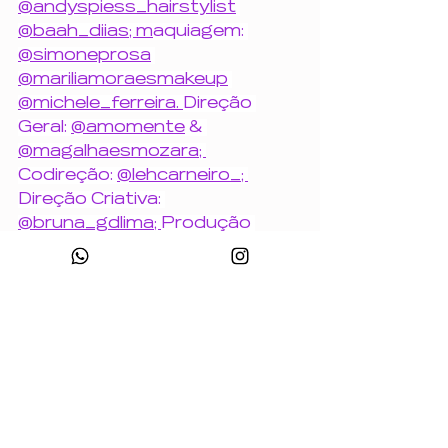
@andyspiess_hairstylist
@baah_diias
; m
aquiagem: 
@simoneprosa
@mariliamoraesmakeup
@michele_ferreira
. 
Direção 
Geral: 
@amomente
 & 
@magalhaesmozara
; 
Codireção: 
@lehcarneiro_
; 
Direção Criativa: 
@bruna_gdlima
; 
Produção 
Geral: 
@maritmoreira
;
 Produção 
de Moda: 
@indiamara___
; 
Stylist: 
@souamandasouza
; 
Fotografia: 
@carlosffurtado
. 
Assista os episódios no nosso 
canal do Youtube:
https://youtu.be/ynPfMoqlcuQ?
si=T-Se3yHLpvCM0dIy