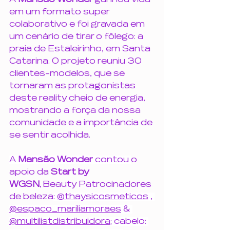
em um formato super 
colaborativo e foi gravada em 
um cenário de tirar o fôlego: a 
praia de Estaleirinho, em Santa 
Catarina. O projeto reuniu 30 
clientes-modelos, que se 
tornaram as protagonistas 
deste reality cheio de energia, 
mostrando a força da nossa 
comunidade e a importância de 
se sentir acolhida.
A 
Mansão Wonder
 contou 
o 
apoio da 
Start by 
WGSN
, Beauty Patrocinadores 
de beleza
: 
@thaysicosmeticos
 , 
@espaco_mariliamoraes
 & 
@multilistdistribuidora
; cabelo: 