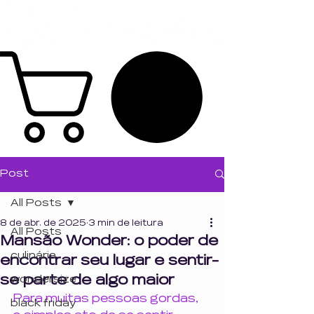
Post
All Posts
8 de abr. de 2025
3 min de leitura
All Posts
Mansão Wonder: o poder de
culinária
encontrar seu lugar e sentir-
se parte de algo maior
wondersize
Para muitas pessoas gordas, 
black friday