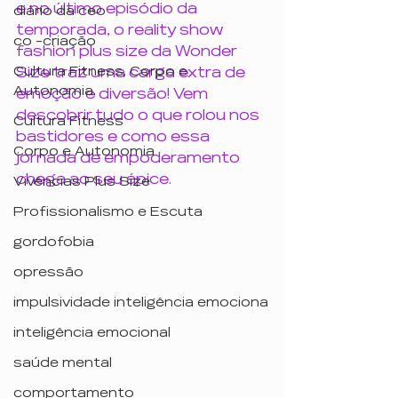
e no último episódio da 
diário da ceo
temporada, o reality show 
co -criação
fashion plus size da Wonder 
Cultura Fitness, Corpo e
Size traz uma carga extra de 
Autonomia,
emoção e diversão! Vem 
descobrir tudo o que rolou nos 
Cultura Fitness
bastidores e como essa 
Corpo e Autonomia
jornada de empoderamento 
chega ao seu ápice.
Vivências Plus Size
Profissionalismo e Escuta
gordofobia
opressão
impulsividade inteligência emociona
inteligência emocional
saúde mental
comportamento