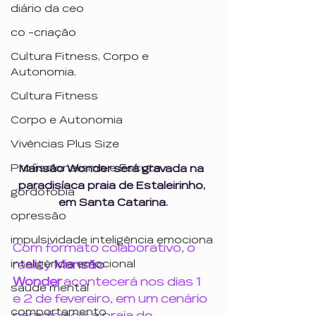
diário da ceo
co -criação
Cultura Fitness, Corpo e
Autonomia,
Cultura Fitness
Corpo e Autonomia
Vivências Plus Size
Profissionalismo e Escuta
Mansão Wonder será gravada na 
paradisíaca praia de Estaleirinho, 
gordofobia
em Santa Catarina.
opressão
impulsividade inteligência emociona
Com formato colaborativo, o 
inteligência emocional
reality 
Mansão 
Wonder 
acontecerá nos dias 1 
saúde mental
e 2 de fevereiro, em um cenário 
comportamento