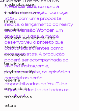
Atualizado:
3 de fev. de 2025
moda plus size
A
 Wonder Size
, sempre à 
frente em inovação, começa 
modelo plus size
2025 com uma proposta 
filmes
inédita: o lançamento do reality 
exercícios
show 
Mansão Wonder
. Em 
apenas 30 dias, a marca 
mercado livre wonder size
desenvolveu o projeto que 
roupas plus size
coloca suas clientes como 
protagonistas. A produção 
promoção
poderá ser acompanhada ao 
tendência
vivo no Instagram e, 
posteriormente, os episódios 
playlist spotify
completos serão 
resenha
disponibilizados no YouTube. 
comunidade
Fique por dentro de todos os 
detalhes!
histórias reais
leitura