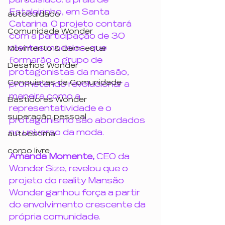
paradisíaco: a praia de 
Estaleirinho, em Santa 
autocuidado
Catarina. O projeto contará 
Comunidade Wonder
com a participação de 30 
clientes modelos, que 
Movimento & Bem-estar
formarão o grupo de 
Desafios Wonder
protagonistas da mansão, 
Conquistas da Comunidade
prometendo revolucionar a 
maneira como a 
Bastidores Wonder
representatividade e o 
superação pessoal
protagonismo são abordados 
no universo da moda.
autoestima
corpo livre
Amanda Momente,
 CEO da 
Wonder Size, revelou que o 
projeto do reality Mansão 
Wonder ganhou força a partir 
do envolvimento crescente da 
própria comunidade. 