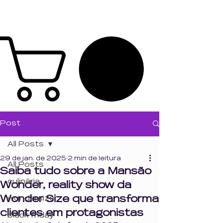
Post
All Posts
29 de jan. de 2025
2 min de leitura
All Posts
Saiba tudo sobre a Mansão
culinária
Wonder, reality show da
Wonder Size que transforma
wondersize
clientes em protagonistas
black friday