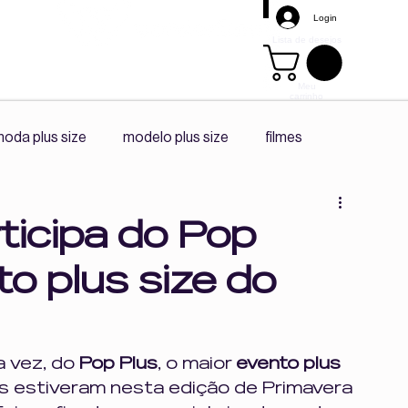
Login
Lista de desejos
Meu
carrinho
Mais
oda plus size
modelo plus size
filmes
s size
promoção
tendência
playlist spotify
ticipa do Pop
to plus size do
diário da ceo
co -criação
Corpo e Autonomia
Vivências Plus Size
a vez, do
 Pop Plus
, o maior 
evento plus 
as estiveram nesta edição de Primavera 