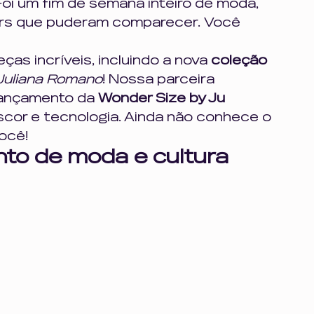
i um fim de semana inteiro de moda, 
o
impulsividade inteligência emociona
s que puderam comparecer. Você 
s incríveis, incluindo a nova 
coleção
mento
autocuidado
Juliana Romano
! Nossa parceira 
ançamento da 
Wonder Size by Ju 
escor e tecnologia. Ainda não conhece o 
ocê! 
nto de moda e cultura 