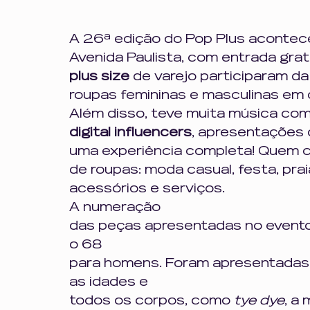
A 26ª edição do Pop Plus acontece
Avenida Paulista, com entrada grat
plus size 
de varejo participaram da
roupas femininas e masculinas em d
Além disso, teve muita música com
digital influencers
, apresentações 
uma experiência completa! Quem c
de roupas: moda casual, festa, praia
acessórios e serviços. 
A numeração
das peças apresentadas no evento 
o 68
para homens. Foram apresentadas 
as idades e
todos os corpos, como 
tye dye
, a