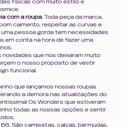
des físicas com muito estilo e 
esmice.  
ia com a roupa
. Toda peça da marca, 
bom caimento, respeitar as curvas e 
 de uma pessoa gorda tem necessidades 
as em conta na hora de fazer uma 
hos. 
 novidades que nos deixaram muito 
rçem o nosso propósito de vestir 
gn funcional. 
pinho que lançamos nossas roupas 
derando a demora nas atualizações do 
entíssima! Os Wonders que estiveram 
inho todas as nossas opções e sentir 
idos. 
66. São camisetas, calças, bermudas, 