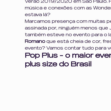
Verão 2019/2020 em São Paulo. Fo
Profissionalismo e Escuta
gordofobia
opressã
música e conexões com as Wonder
estava lá? 
Marcamos presença com muitas peça
inteligência emocional
saúde mental
comporta
assinada por, ninguém menos que 
também esteve no evento para o l
Romano
 que está cheia de cor, fr
evento? Vamos contar tudo para v
Pop Plus - o maior eve
plus size do Brasil