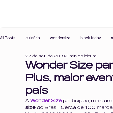
All Posts
culinária
wondersize
black friday
m
27 de set. de 2019
3 min de leitura
exercícios
mercado livre wonder size
roupas plu
Wonder Size par
Plus, maior even
resenha
comunidade
histórias reais
leitura
país
Cultura Fitness, Corpo e Autonomia,
Cultura Fitness
A 
Wonder Size
 participou, mais um
size
 do Brasil. Cerca de 100 marc