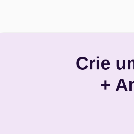
Crie u
+ A