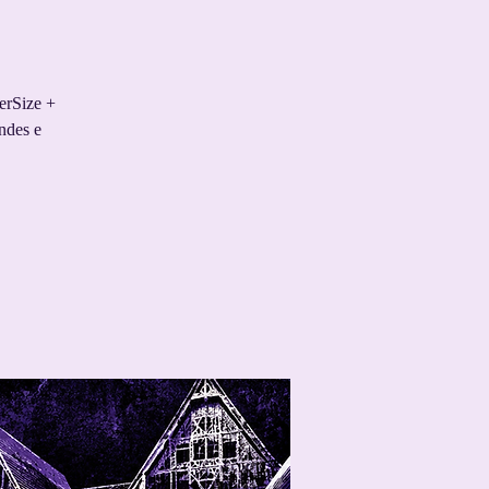
erSize +
ndes e