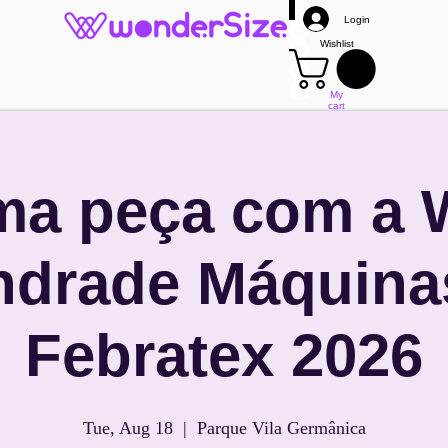
Login
Wishlist
My
cart
Mais
ma peça com a
ndrade Máquina
Febratex 2026
Tue, Aug 18
  |  
Parque Vila Germânica