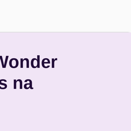
 Wonder
s na