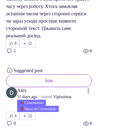
часу через роботу. Хтось замовляв 
останнім часом через сторонні сервіси 
чи зараз усюди простіше виявити 
сторонній текст. Цікавить саме 
реальний досвід.
0
1
8
Suggested post
Join
Alex
11 days ago
·
joined
Vipíssimas
Comentarista
Musa da Comunidade
0
0
8