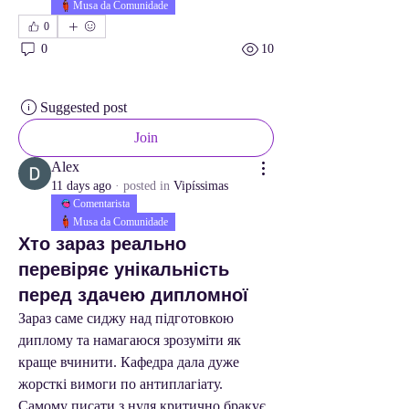
Musa da Comunidade
0
0
10
Suggested post
Join
Alex
11 days ago
·
posted in
Vipíssimas
Comentarista
Musa da Comunidade
Хто зараз реально
перевіряє унікальність
перед здачею дипломної
Зараз саме сиджу над підготовкою 
диплому та намагаюся зрозуміти як 
краще вчинити. Кафедра дала дуже 
жорсткі вимоги по антиплагіату. 
Самому писати з нуля критично бракує 