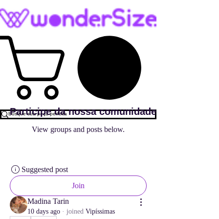
Participe da nossa comunidade
View groups and posts below.
Suggested post
Join
Madina Tarin
10 days ago
·
joined
Vipíssimas