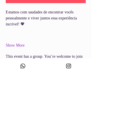
Estamos com saudades de encontrar vocês 
pessoalmente e viver juntos essa experiência 
incrível! 💖
Show More
This event has a group. You’re welcome to join
the group once you register for the event.
7 updates in the group
Share this event