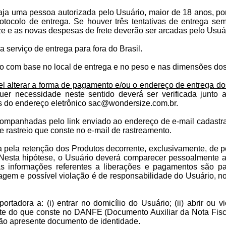
aja uma pessoa autorizada pelo Usuário, maior de 18 anos, p
otocolo de entrega. Se houver três tentativas de entrega se
e e as novas despesas de frete deverão ser arcadas pelo Usuár
 serviço de entrega para fora do Brasil.
ado com base no local de entrega e no peso e nas dimensões dos
el alterar a forma de pagamento e/ou o endereço de entrega dos
uer necessidade neste sentido deverá ser verificada junto
s do endereço eletrônico
sac@wondersize.com.br
.
ompanhadas pelo link enviado ao endereço de e-mail cadastra
e rastreio que conste no e-mail de rastreamento.
 pela retenção dos Produtos decorrente, exclusivamente, de
Nesta hipótese, o Usuário deverá comparecer pessoalmente a
 as informações referentes a liberações e pagamentos são p
gem e possível violação é de responsabilidade do Usuário, 
rtadora a: (i) entrar no domicílio do Usuário; (ii) abrir ou v
te do que conste no DANFE (Documento Auxiliar da Nota Fiscal 
ão apresente documento de identidade.