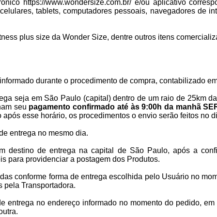
rônico
https://www.wondersize.com.br/
e/ou aplicativo corres
 celulares, tablets, computadores pessoais, navegadores de i
tness plus size da Wonder Size, dentre outros itens comerciali
informado durante o procedimento de compra, contabilizado em 
ega seja em São Paulo (capital) dentro de um raio de 25km da
nham seu
pagamento confirmado até às 9:00h da manhã
pós esse horário, os procedimentos o envio serão feitos no di
de entrega no mesmo dia.
 destino de entrega na capital de São Paulo, após a con
úteis para providenciar a postagem dos Produtos.
adas conforme forma de entrega escolhida pelo Usuário no mo
s pela Transportadora.
s de entrega no endereço informado no momento do pedido, em d
outra.