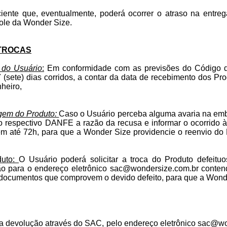
ciente que, eventualmente, poderá ocorrer o atraso na entr
trole da Wonder Size.
 TROCAS
 do Usuário
:
Em conformidade com as previsões do Código d
(sete) dias corridos, a contar da data de recebimento dos Produ
heiro,
agem do Produto:
Caso o Usuário perceba alguma avaria na emb
o respectivo DANFE a razão da recusa e informar o ocorrido 
em até 72h, para que a Wonder Size providencie o reenvio do 
duto:
O Usuário poderá solicitar a troca do Produto defeit
ão para o endereço eletrônico
sac@wondersize.com.br
contend
 documentos que comprovem o devido defeito, para que a Wonder
u a devolução através do SAC, pelo endereço eletrônico
sac@wo