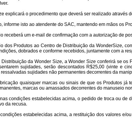
ver.
e explicará o procedimento que deverá ser realizado através 
 informe isto ao atendente do SAC, mantendo em mãos os Prod
rio receberá um e-mail de confirmação com a autorização de po
io dos Produtos ao Centro de Distribuição da WonderSize, cont
ondições, dobrados e conforme recebidos, juntamente com a r
Distribuição da Wonder Size, a Wonder Size conferirá se os
entarem sujidades, serão descontados R$25,00 (vinte e cinco
, ressalvadas sujidades não permanentes decorrentes da manip
bricação quaisquer marcas ou sinais de que os Produtos já te
ermanentes, marcas ou amassados decorrentes do manuseio nor
nas condições estabelecidas acima, o pedido de troca ou de 
vo da recusa.
ondições estabelecidas acima, a restituição dos valores e/ou 