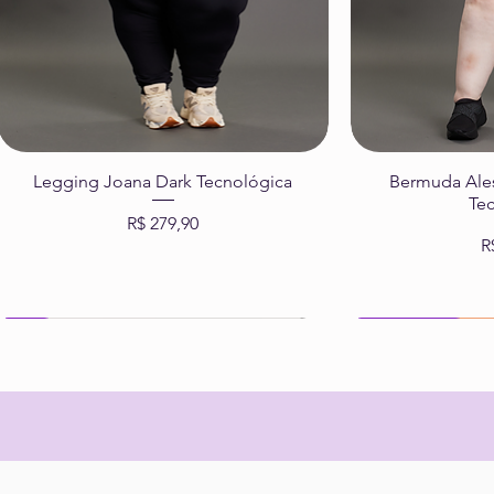
Legging Joana Dark Tecnológica
Bermuda Ale
Te
Preço
R$ 279,90
R
UV50+
wonder wear
Nanotecnológica
Aquatic
Nanotecnológica
Esgotado
Comprar
Comprar
C
C