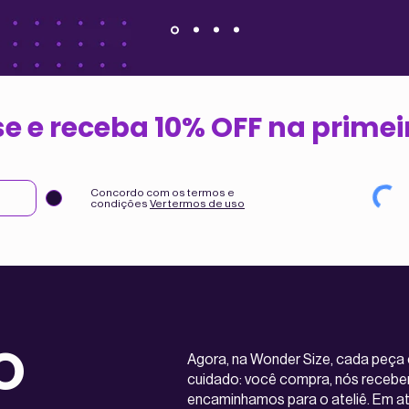
e e receba 10% OFF na prime
Concordo com os termos e
condições
Ver termos de uso
O
Agora, na Wonder Size, cada peça 
cuidado: você compra, nós recebe
encaminhamos para o ateliê. Em at