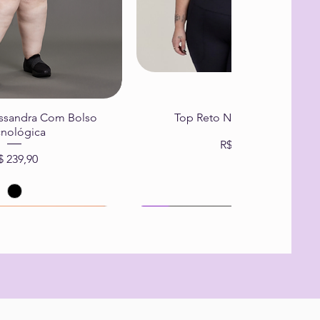
ssandra Com Bolso
Top Reto Naty Tecnológico
cnológica
Preço
R$ 199,90
Preço
$ 239,90
Dry Fit
3 em 1
omprar
omprar
Comprar
Comprar