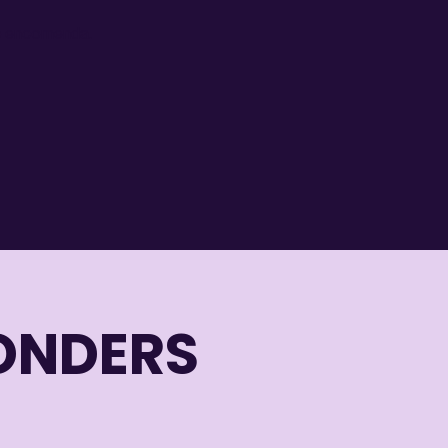
b encomenda.
ONDERS