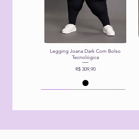
Legging Joana Dark Com Bolso
Tecnológica
Preço
R$ 309,90
Nanotecnológica
Nanotecnológica
Nanotecnológica
Esgotado
Comprar
Comprar