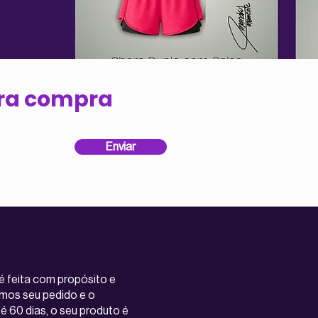
ira compra
Enviar
é feita com propósito e
mos seu pedido e o
é 60 dias, o seu produto é