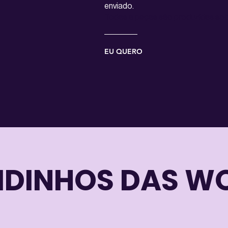
enviado.
Todas a peças são produzidas so
EU QUERO
IDINHOS DAS W