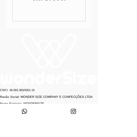
CNPJ:
49.693.383
/0001-10
Razão Social: WONDER SIZE COMPANY E CONFECÇÕES LTDA
Nome Fantasia: WONDERSIZE
Endereço:
Rua sf 024, número 44
Bairro: S
teffen CEP:
88355-152
, Itajaí, SC.
sac@wondersize.com.br