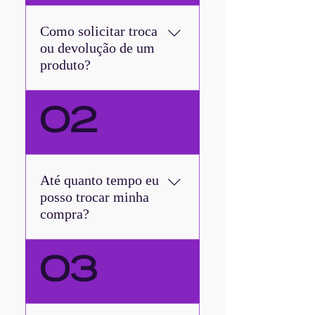
Como solicitar troca
ou devolução de um
produto?
Oi Wonder! Se o produto não
02
ficou como você esperava, não
se preocupe. Envie um e-mail
para sac@wondersize.com.br
explicando o motivo da troca
Até quanto tempo eu
ou devolução. Nós enviaremos
posso trocar minha
uma autorização de postagem
compra?
para facilitar o processo.
Estamos aqui para ajudar!
Wonder, aqui na WonderSize
03
você tem até 30 dias pra trocar
seu produto caso não tenha
ficado do jeitinho que você