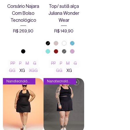
Corsário Najara
Top/ sutiã alça
Com Bolso
Juliana Wonder
Tecnológico
Wear
Preço
Preço
R$ 269,90
R$ 149,90
PP
P
M
G
PP
P
M
G
GG
XG
XGG
GG
XG
Nanotecnológica
Nanotecnológica