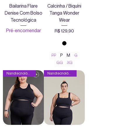
Bailarina Flare
Calcinha / Biquíni
Denise Com Bolso
Tanga Wonder
Tecnológica
Wear
Pré-encomendar
Preço
R$ 129,90
PP
P
M
G
GG
XG
Nanotecnológica
Nanotecnológica