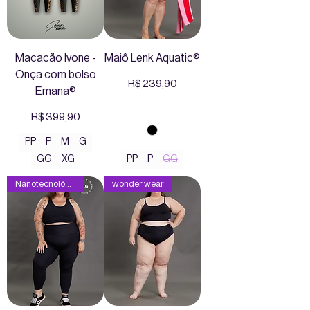
Macacão Ivone -
Maiô Lenk Aquatic®
Onça com bolso
Preço
R$ 239,90
Emana®
Preço
R$ 399,90
PP
P
M
G
GG
XG
PP
P
GG
Nanotecnológica
wonder wear