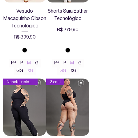
Vestido
Shorts Saia Esther
Macaquinho Gibson
Tecnológico
Tecnológico
Preço
R$ 279,90
Preço
R$ 399,90
PP
P
M
G
PP
P
M
G
GG
XG
GG
XG
Nanotecnológica
3 em 1