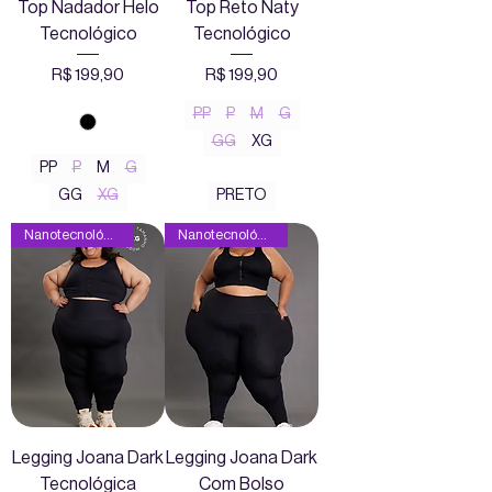
Top Nadador Helo
Top Reto Naty
Tecnológico
Tecnológico
Preço
Preço
R$ 199,90
R$ 199,90
PP
P
M
G
GG
XG
PP
P
M
G
GG
XG
PRETO
Nanotecnológica
Nanotecnológica
Legging Joana Dark
Legging Joana Dark
Tecnológica
Com Bolso