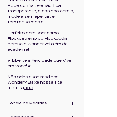
conforto sem machucar.
Pode confiar: ele não fica
transparente, o cós não enrola,
modela sem apertar, e
tem toque macio.
Perfeito para usar como
#lookdetreino ou #lookdodia,
porque a Wonder vai além da
academia!
★ Liberte a Felicidade que Vive
em Você! ★
Não sabe suas medidas
Wonder? Baixe nossa fita
métrica
aqui
Tabela de Medidas
Tam Quadril(cm)