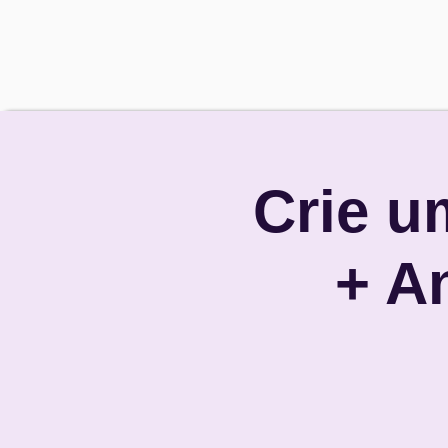
Crie u
+ A