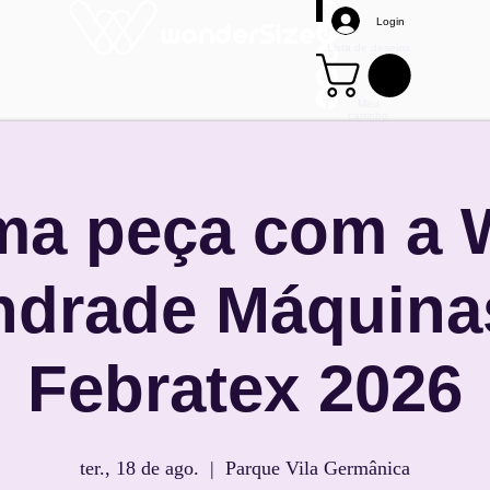
Login
Lista de desejos
Meu
carrinho
Mais
ma peça com a
ndrade Máquina
Febratex 2026
ter., 18 de ago.
  |  
Parque Vila Germânica