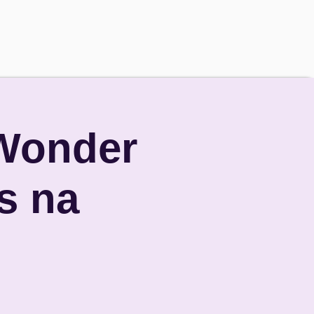
 Wonder
s na