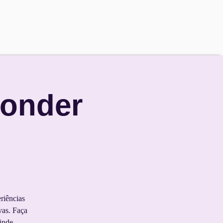
Wonder
riências
vas. Faça
inde