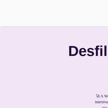
Desfi
🚀 A Wo
imersiva
sua