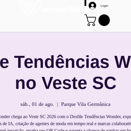
Login
Lista de desejos
Meu
carrinho
Mais
le Tendências 
no Veste SC
sáb., 01 de ago.
  |  
Parque Vila Germânica
nder chega ao Veste SC 2026 com o Desfile Tendências Wonder, expe
s de IA, criação de agentes de moda em tempo real e marcas colaborati
 pré-inscrição, receba seu QR Code e garanta a chance de ganhar um br