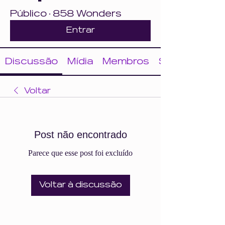
Público
·
858 Wonders
Entrar
Discussão
Mídia
Membros
Sobre
Voltar
Post não encontrado
Parece que esse post foi excluído
Voltar à discussão