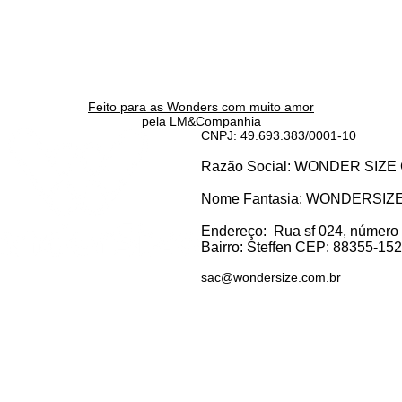
Feito para as Wonders c
om muito amor
pela LM&Companhia
CNPJ: 49.693.383/0001-10
Razão Social: WONDER SI
Nome Fantasia: WONDERSIZ
Endereço:
Rua sf 024, número
Bairro: S
teffen CEP: 88355-152, 
sac@wondersize.com.br