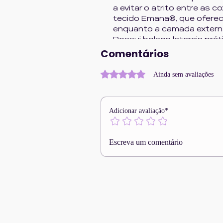
a evitar o atrito entre as c
tecido Emana®, que oferec
enquanto a camada externa 
Possui bolsos laterais prát
Comentários
itens essenciais.
Sua modelagem foi desenvol
conforto: não fica transpa
Avaliado com 0 de 5 estrelas.
Ainda sem avaliações
sem apertar e conta com p
tecnologia antiodor e alta d
Adicionar avaliação*
★Ideal para pilates, yoga, 
atividades físicas.
Escreva um comentário