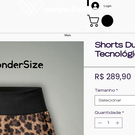
Login
Lista de desejos
Meu
carrinho
Mais
Shorts D
Tecnológ
P
R$ 289,90
Tamanho
*
Selecionar
Quantidade
*