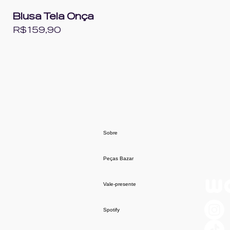
Blusa Tela Onça
Preço
R$ 159,90
Sobre
Peças Bazar
Vale-presente
Spotify