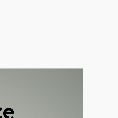
versas modalidades que
ência Cardíaca sob
nsidade e exigem peças
a a controlar a resposta
nte atividades intensas.