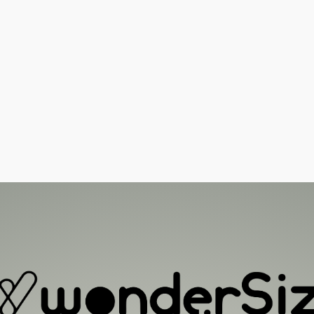
Esportes
– Di
Reduz a Frequ
envolvem inte
Estresse:
Ajud
funcionais.
cardíaca dura