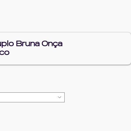
uplo Bruna Onça
ico
reço