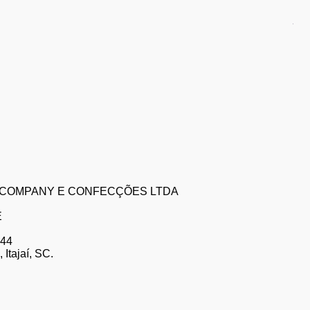
Sh
Pr
R$
ZE COMPANY E CONFECÇÕES LTDA
E
 44
Itajaí, SC.