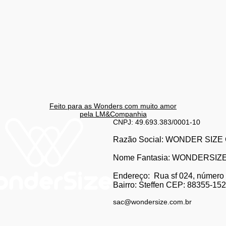
Feito para as Wonders c
om muito amor
pela LM&Companhia
CNPJ: 49.693.383/0001-10
Razão Social: WONDER SI
Nome Fantasia: WONDERSIZ
Endereço:
Rua sf 024, número
Bairro: S
teffen CEP: 88355-152, 
sac@wondersize.com.br