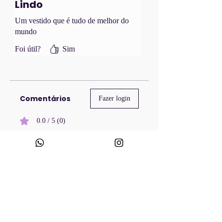
Lindo
Um vestido que é tudo de melhor do
mundo
Foi útil?
Sim
Comentários
Fazer login
0.0 / 5 (0)
Escreva um comentário
Compartilhe sua opinião
Seja o primeiro a escrever um comentário.