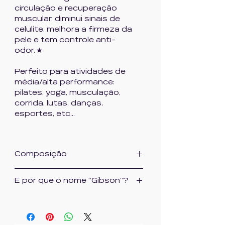
circulação e recuperação
muscular, diminui sinais de
celulite, melhora a firmeza da
pele e tem controle anti-
odor. ★
Perfeito para atividades de
média/alta performance:
pilates, yoga, musculação,
corrida, lutas, danças,
esportes, etc...
Composição
84% poliamida/ 16% elastano
E por que o nome “Gibson”?
Seu nome é uma homenagem à
atleta Althea Gibson, que foi
uma tenista e golfista