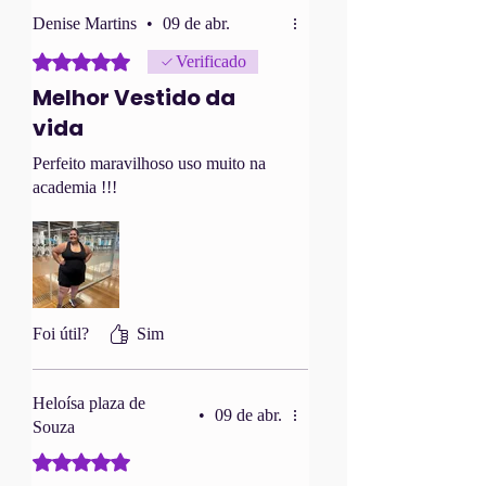
Denise Martins
•
09 de abr.
Rated 5 out of 5 stars.
Verificado
Melhor Vestido da
vida
Perfeito maravilhoso uso muito na
academia !!!
Foi útil?
Sim
Heloísa plaza de
•
09 de abr.
Souza
Rated 5 out of 5 stars.