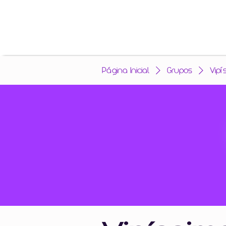
Página Inicial
Grupos
Vipí