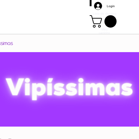
Login
Lista de desejos
Meu
carrinho
Mais
ssimas