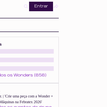
Entrar
s
dos os Wonders (858)
s
er. | 'Crie uma peça com a Wonder +
Máquinas na Febratex 2026'