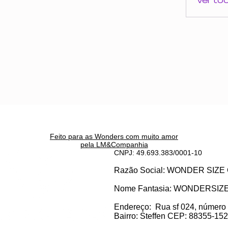
Ver to
Feito para as Wonders c
om muito amor
pela LM&Companhia
CNPJ: 49.693.383/0001-10
Razão Social: WONDER SI
Nome Fantasia: WONDERSIZ
Endereço:
Rua sf 024, número
Bairro: S
teffen CEP: 88355-152, 