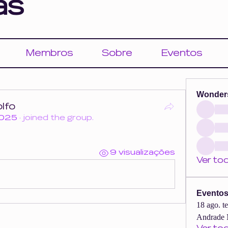
as
Membros
Sobre
Eventos
Wonder
lfo
2025
·
joined the group.
9 visualizações
Ver to
Evento
18 ago. t
Andrade 