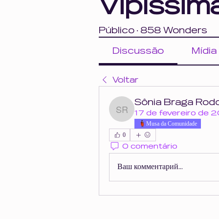
Vipíssim
Público
·
858 Wonders
Discussão
Mídia
Voltar
Sônia Braga Rodo
Sônia Braga Rodolfo
17 de fevereiro de 
Musa da Comunidade
0
0 comentário
Ваш комментарий...