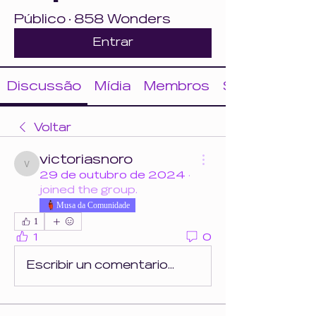
Público
·
858 Wonders
Entrar
Discussão
Mídia
Membros
Sobre
Voltar
victoriasnoro
victoriasnoro
29 de outubro de 2024
·
joined the group.
Musa da Comunidade
1
1
0
Escribir un comentario...