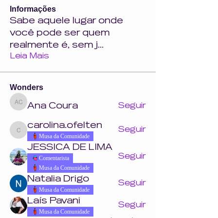
Informações
Sabe aquele lugar onde
você pode ser quem
realmente é, sem j
...
Leia Mais
Wonders
Ana Coura
Seguir
Ana Coura
carolina.ofelten
Seguir
carolina.ofelten
Musa da Comunidade
JESSICA DE LIMA
Seguir
Comentarista
Musa da Comunidade
Natalia Drigo
Seguir
Musa da Comunidade
Laís Pavani
Seguir
Musa da Comunidade