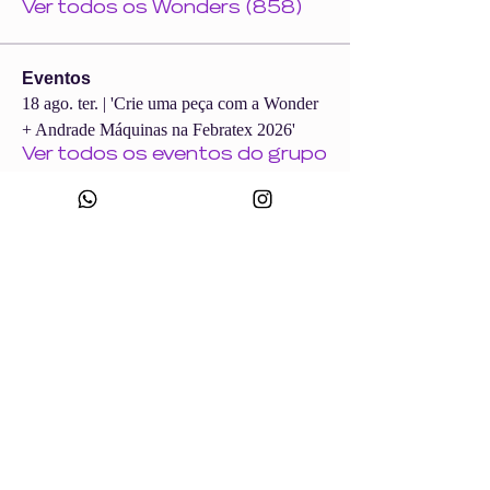
Ver todos os Wonders (858)
Eventos
18 ago. ter. | 'Crie uma peça com a Wonder
+ Andrade Máquinas na Febratex 2026'
Ver todos os eventos do grupo
CNPJ:
49.693.383
/0001-10
Razão Social: WONDER SIZE COMPANY E CONFECÇÕES LTDA
Nome Fantasia: WONDERSIZE