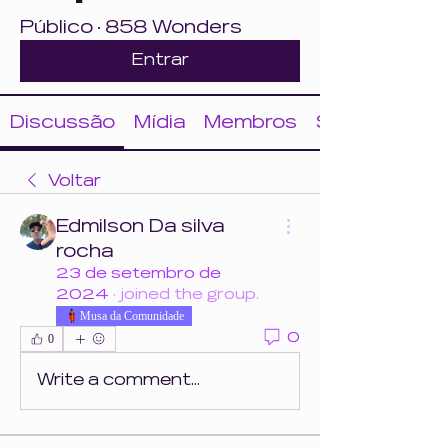
Público
·
858 Wonders
Entrar
Discussão
Mídia
Membros
Sobre
Voltar
Edmilson Da silva
rocha
23 de setembro de
2024
·
joined the group.
Musa da Comunidade
0
0
Write a comment...