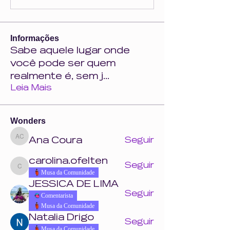
Informações
Sabe aquele lugar onde
você pode ser quem
realmente é, sem j
...
Leia Mais
Wonders
Ana Coura
Seguir
Ana Coura
carolina.ofelten
Seguir
carolina.ofelten
Musa da Comunidade
JESSICA DE LIMA
Seguir
Comentarista
Musa da Comunidade
Natalia Drigo
Seguir
Musa da Comunidade