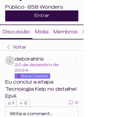
Público
·
858 Wonders
Entrar
Discussão
Mídia
Membros
Sobre
Voltar
deborahiris
deborahiris
20 de dezembro de
2024
Musa da Comunidade
Eu concluí a etapa 
Tecnologia Kelp no detalhe! 
Ep4. 
0
0
Write a comment...