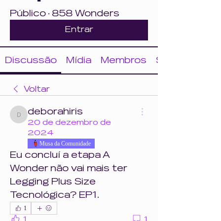
Público
·
858 Wonders
Entrar
Discussão
Mídia
Membros
Sobre
Voltar
deborahiris
deborahiris
20 de dezembro de
2024
Musa da Comunidade
Eu concluí a etapa A 
Wonder não vai mais ter 
Legging Plus Size 
Tecnológica? EP1. 
1
1
1