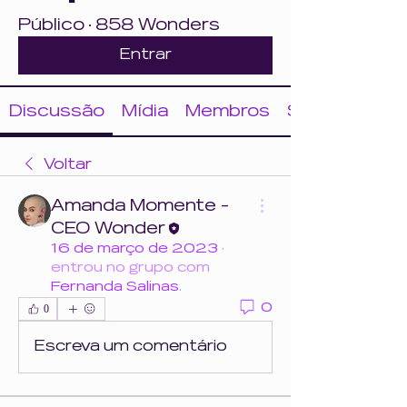
Público
·
858 Wonders
Entrar
Discussão
Mídia
Membros
Sobre
Voltar
Amanda Momente -
CEO Wonder
16 de março de 2023
·
entrou no grupo com
Fernanda Salinas
.
0
0
Escreva um comentário