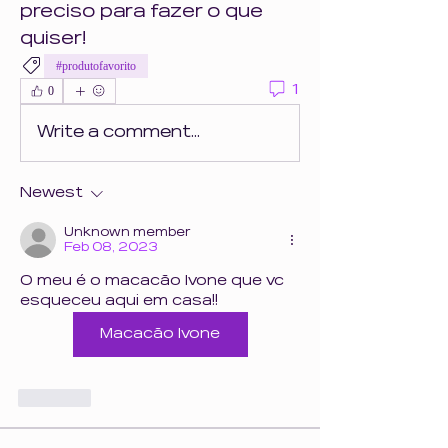
preciso para fazer o que 
quiser!
#produtofavorito
1
0
Write a comment...
Newest
Unknown member
Feb 08, 2023
O meu é o macacão Ivone que vc 
esqueceu aqui em casa!!
Macacão Ivone
Like