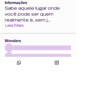
Informações
Sabe aquele lugar onde
você pode ser quem
realmente é, sem j
...
Leia Mais
Wonders
Ver todos os Wonders (858)
Eventos
18 ago. ter. | 'Crie uma peça com a Wonder
+ Andrade Máquinas na Febratex 2026'
Ver todos os eventos do grupo