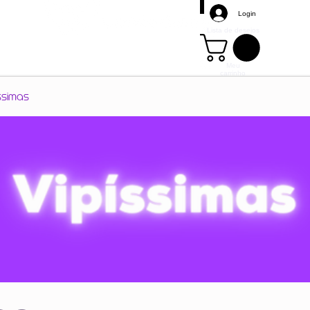
Login
Lista de desejos
Meu
carrinho
Mais
ssimas