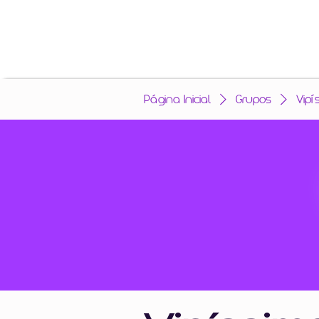
Página Inicial
Grupos
Vipí