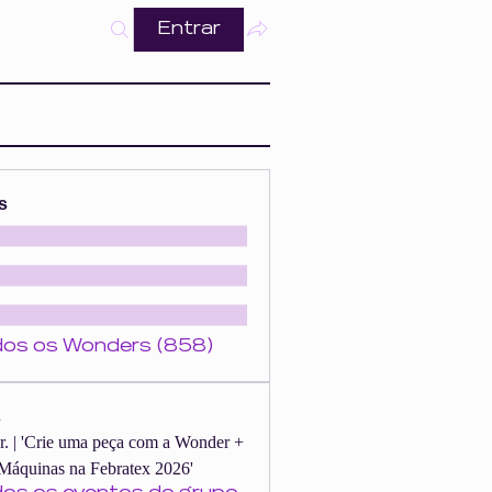
Entrar
s
dos os Wonders (858)
s
er. | 'Crie uma peça com a Wonder +
Máquinas na Febratex 2026'