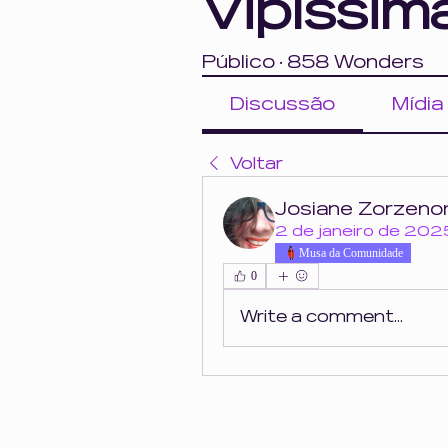
Vipíssim
Público
·
858 Wonders
Discussão
Mídia
Voltar
Josiane Zorzeno
2 de janeiro de 202
Musa da Comunidade
0
Write a comment...