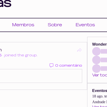
as
Membros
Sobre
Eventos
Wonder
n
5
·
joined the group.
0 comentário
Ver to
Evento
18 ago. t
Andrade 