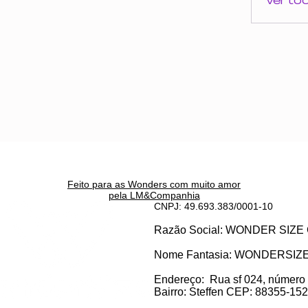
Ver to
Feito para as Wonders c
om muito amor
pela LM&Companhia
CNPJ: 49.693.383/0001-10
Razão Social: WONDER SI
Nome Fantasia: WONDERSIZ
Endereço:
Rua sf 024, número
Bairro: S
teffen CEP: 88355-152, 