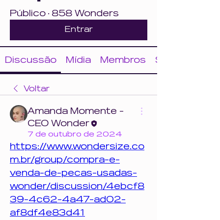
Público
·
858 Wonders
Entrar
Discussão
Mídia
Membros
Sobre
Voltar
Amanda Momente -
CEO Wonder
7 de outubro de 2024
https://www.wondersize.co
m.br/group/compra-e-
venda-de-pecas-usadas-
wonder/discussion/4ebcf8
39-4c62-4a47-ad02-
af8df4e83d41