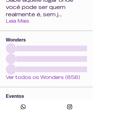
Sabe aquele lugar onde
você pode ser quem
realmente é, sem j
...
Leia Mais
Wonders
Ver todos os Wonders (858)
Eventos
18 ago. ter. | 'Crie uma peça com a Wonder
+ Andrade Máquinas na Febratex 2026'
Ver todos os eventos do grupo