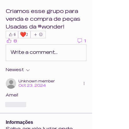
Criamos esse grupo para 
venda e compra de peças 
Usadas da #wonder!
❤️
6
2
8
1
Write a comment...
Newest
Unknown member
Oct 23, 2024
Amei!
Like
Informações