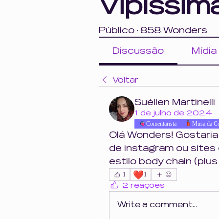
Vipíssim
Público
·
858 Wonders
Discussão
Mídia
Voltar
Suéllen Martinelli
1 de julho de 2024
Comentarista
Musa da C
Olá Wonders! Gostaria
de instagram ou sites
estilo body chain (plus
❤️
1
1
2 reações
Write a comment...