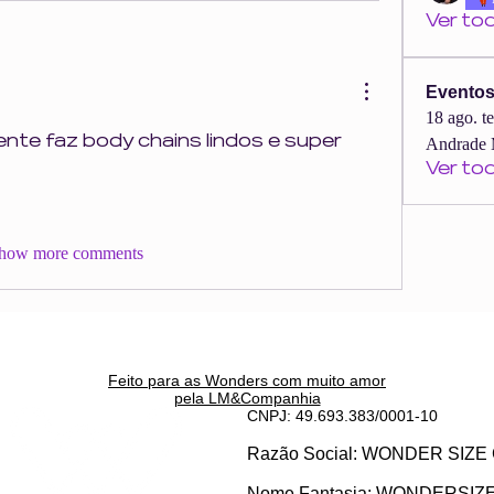
Ver to
Evento
18 ago. t
nte faz body chains lindos e super 
Andrade 
Ver to
how more comments
Feito para as Wonders c
om muito amor
pela LM&Companhia
CNPJ: 49.693.383/0001-10
Razão Social: WONDER SI
Nome Fantasia: WONDERSIZ