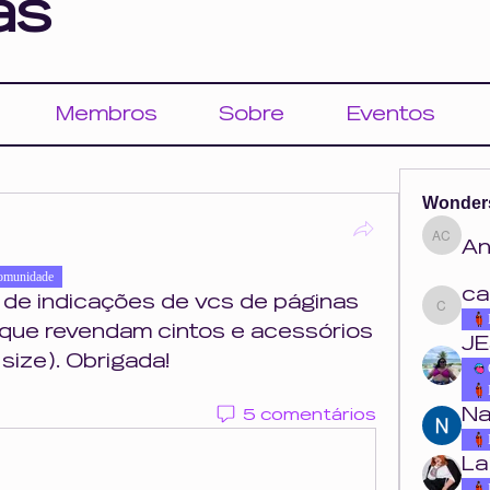
as
Membros
Sobre
Eventos
Wonder
An
Ana Cou
omunidade
ca
 de indicações de vcs de páginas 
carolina.o
 que revendam cintos e acessórios 
JE
 size). Obrigada! 
Na
5 comentários
La