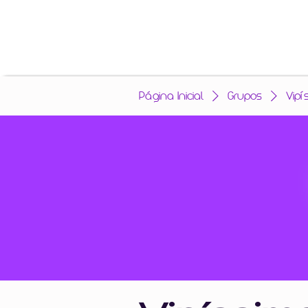
Página Inicial
Grupos
Vipí