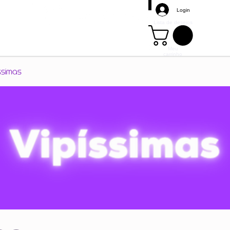
Login
Lista de desejos
Meu
carrinho
Mais
ssimas