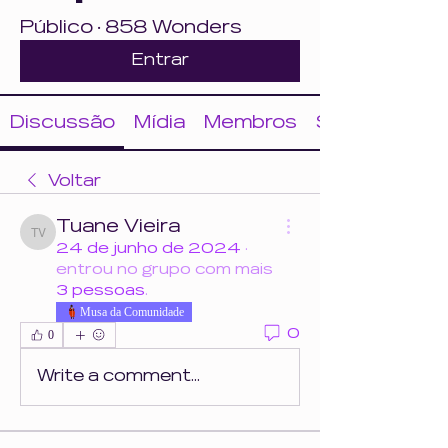
Público
·
858 Wonders
Entrar
Discussão
Mídia
Membros
Sobre
Voltar
Tuane Vieira
Tuane Vieira
24 de junho de 2024
·
entrou no grupo com mais
3 pessoas
.
Musa da Comunidade
0
0
Write a comment...