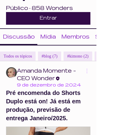
Público
·
858 Wonders
Entrar
Discussão
Mídia
Membros
Sobre
Todos os tópicos
#blog (7)
#kimono (2)
Amanda Momente -
CEO Wonder
9 de dezembro de 2024
Pré encomenda do Shorts
Duplo está on! Já está em
produção, previsão de
entrega Janeiro/2025.