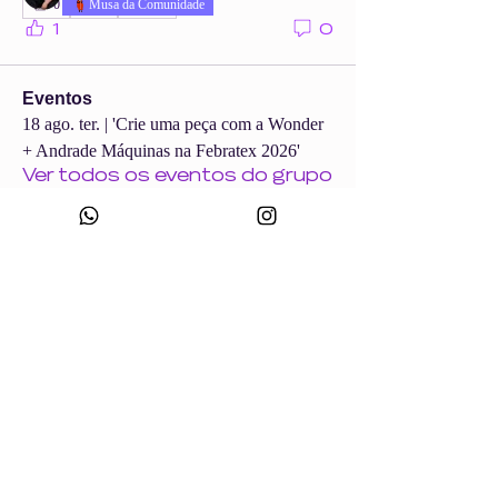
❤️
0
Musa da Comunidade
1
Ver todos os Wonders (858)
1
0
Eventos
18 ago. ter. | 'Crie uma peça com a Wonder
+ Andrade Máquinas na Febratex 2026'
Ver todos os eventos do grupo
CNPJ:
49.693.383
/0001-10
Razão Social: WONDER SIZE COMPANY E CONFECÇÕES LTDA