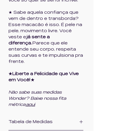
você só quer se sentir incrível.
★ Sabe aquela confiança que
vem de dentro e transborda?
Esse macacão é isso. É pele na
pele, movimento livre. Você
veste e
já sente a
diferença.
Parece que ele
entende seu corpo, respeita
suas curvas e te impulsiona pra
frente.
★Liberte a Felicidade que Vive
em Você! ★
Não sabe suas medidas
Wonder? Baixe nossa fita
métrica
aqui
Tabela de Medidas