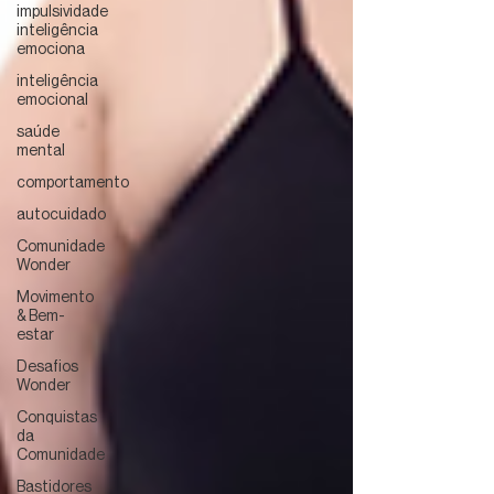
impulsividade
inteligência
emociona
inteligência
emocional
saúde
mental
comportamento
autocuidado
Comunidade
Wonder
Movimento
& Bem-
estar
Desafios
Wonder
Conquistas
da
Comunidade
Bastidores