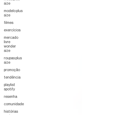
size
modelo plus
size
filmes
exercícios
mercado
livre
wonder
size
roupas plus
size
promoção
tendência
playlist
spotify
resenha
comunidade
histórias