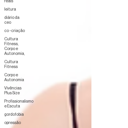
reais
leitura
diário da
ceo
co -criação
Cultura
Fitness,
Corpo e
Autonomia,
Cultura
Fitness
Corpo e
Autonomia
Vivências
Plus Size
Profissionalismo
e Escuta
gordofobia
opressão