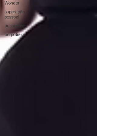
Wonder
superação
pessoal
autoestima
corpo livre