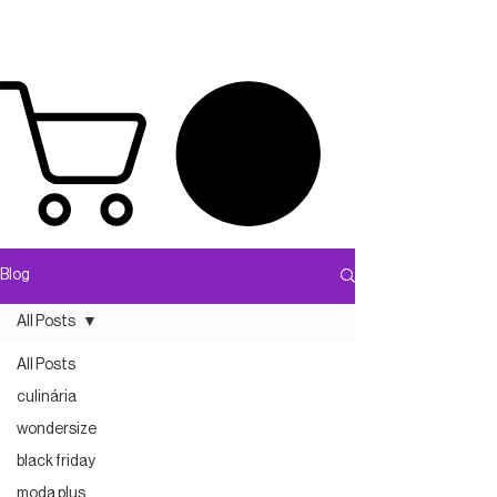
Blog
All Posts
All Posts
culinária
wondersize
black friday
moda plus