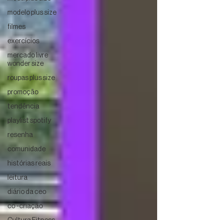
modelo plus size
filmes
exercícios
mercado livre
wonder size
roupas plus size
promoção
tendência
playlist spotify
resenha
comunidade
histórias reais
leitura
diário da ceo
co -criação