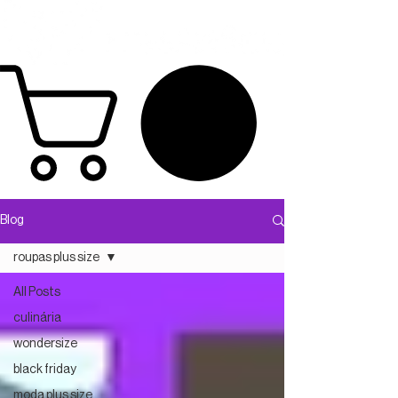
Blog
roupas plus size
All Posts
culinária
wondersize
black friday
moda plus size