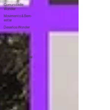
Comunidade
Wonder
Movimento & Bem-
estar
Desafios Wonder
Conquistas da
Comunidade
Bastidores
Wonder
superação pessoal
autoestima
corpo livre