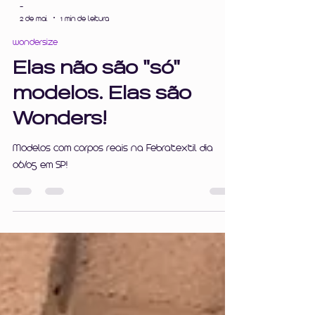
-
2 de mai.
1 min de leitura
wondersize
Elas não são "só"
modelos. Elas são
Wonders!
Modelos com corpos reais na Febratextil dia
06/05 em SP!