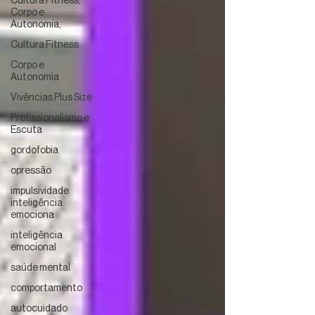
Cultura Fitness,
Corpo e
Autonomia,
Cultura Fitness
Corpo e
Autonomia
Vivências Plus Size
Profissionalismo e
Escuta
gordofobia
opressão
impulsividade
inteligência
emociona
inteligência
emocional
saúde mental
comportamento
autocuidado