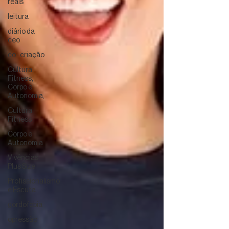
reais
leitura
diário da
ceo
co -criação
Cultura
Fitness,
Corpo e
Autonomia,
Cultura
Fitness
Corpo e
Autonomia
Vivências
Plus Size
Profissionalismo
e Escuta
gordofobia
opressão