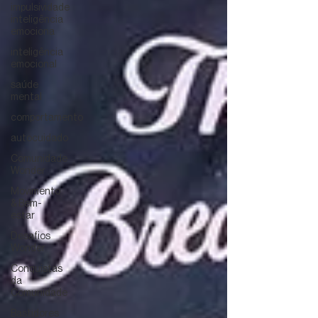
impulsividade
inteligência
emociona
inteligência
emocional
saúde
mental
comportamento
autocuidado
Comunidade
Wonder
Movimento
& Bem-
estar
Desafios
Wonder
Conquistas
da
Comunidade
Bastidores