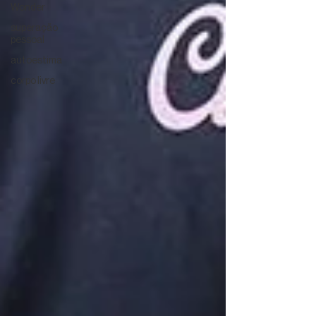
Wonder
superação
pessoal
autoestima
corpo livre