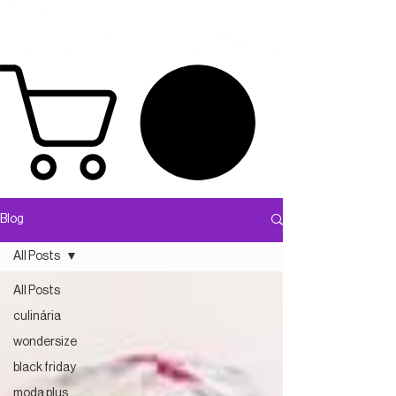
Blog
All Posts
All Posts
culinária
wondersize
black friday
moda plus