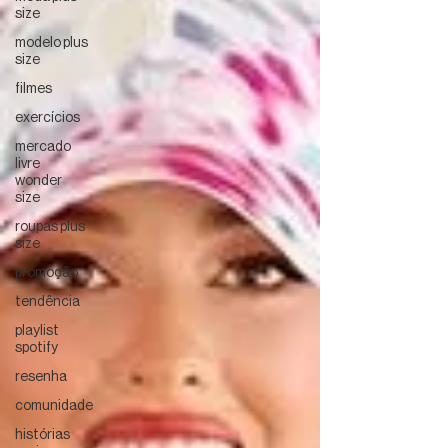
size
modelo plus
size
filmes
exercícios
mercado
livre
wonder
size
roupas plus
size
promoção
tendência
playlist
spotify
resenha
comunidade
histórias