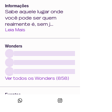
Informações
Sabe aquele lugar onde
você pode ser quem
realmente é, sem j
...
Leia Mais
Wonders
Ver todos os Wonders (858)
Eventos
18 ago. ter. | 'Crie uma peça com a Wonder
+ Andrade Máquinas na Febratex 2026'