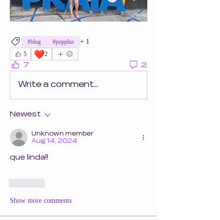
+
1
#blog
#popplus
❤️
5
2
7
2
Write a comment...
Newest
Unknown member
Aug 14, 2024
que linda!!
Like
Show more comments