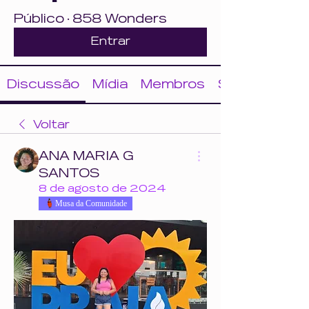
Público
·
858 Wonders
Entrar
Discussão
Mídia
Membros
Sobre
Voltar
ANA MARIA G
SANTOS
8 de agosto de 2024
Musa da Comunidade