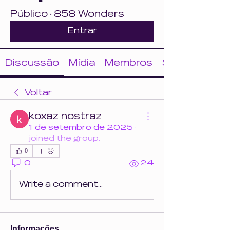
Público
·
858 Wonders
Entrar
Discussão
Mídia
Membros
Sobre
Voltar
koxaz nostraz
1 de setembro de 2025
·
joined the group.
0
0
24
Write a comment...
Informações