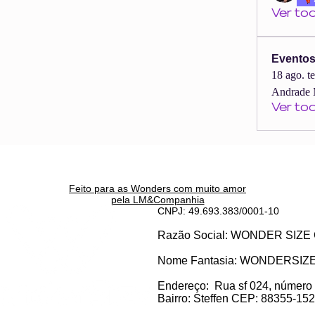
Ver to
Evento
18 ago. t
Andrade 
Ver to
Feito para as Wonders c
om muito amor
pela LM&Companhia
CNPJ: 49.693.383/0001-10
Razão Social: WONDER SI
Nome Fantasia: WONDERSIZ
Endereço:
Rua sf 024, número
Bairro: S
teffen CEP: 88355-152, 