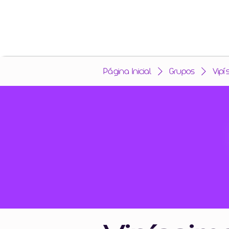
Página Inicial
Grupos
Vipí