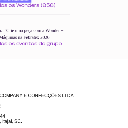
dos os Wonders (858)
s
er. | 'Crie uma peça com a Wonder +
Máquinas na Febratex 2026'
dos os eventos do grupo
ZE COMPANY E CONFECÇÕES LTDA
E
 44
Itajaí, SC.