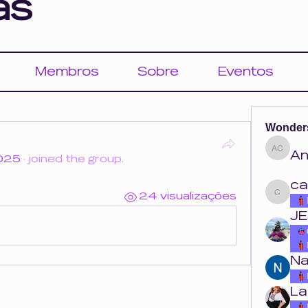
as
Membros
Sobre
Eventos
Wonder
An
Ana Cou
2025
·
joined the group.
ca
24 visualizações
carolina.o
JE
Na
La