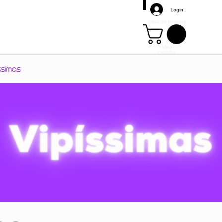
Login
Lista de desejos
Meu
carrinho
Mais
ssimas