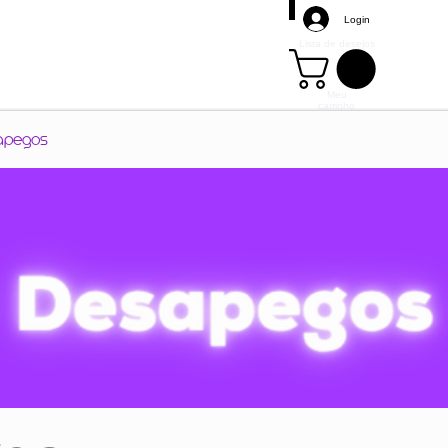
Login
Lista de desejos
Meu
carrinho
Mais
apegos