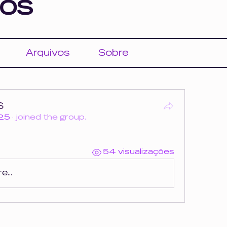
os
Arquivos
Sobre
S
025
·
joined the group.
54 visualizações
...