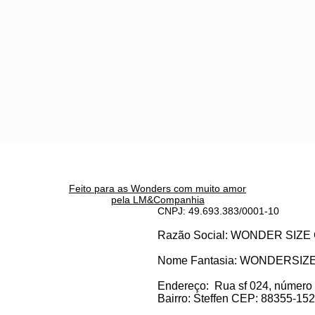
Feito para as Wonders c
om muito amor
pela LM&Companhia
CNPJ: 49.693.383/0001-10
Razão Social: WONDER SI
Nome Fantasia: WONDERSIZ
Endereço:
Rua sf 024, número
Bairro: S
teffen CEP: 88355-152, 