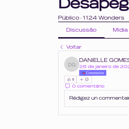
Desapeg
Público
·
1124 Wonders
Discussão
Mídia
Voltar
DANIELLE GOME
DANIELLE GOMES
26 de janeiro de 2
Comentarista
0
0 comentário
Rédigez un commentaire