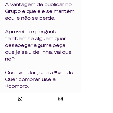
A vantagem de publicar no 
Grupo é que ele se mantém 
aqui e não se perde. 
Aproveita e pergunta 
também se alguém quer 
desapegar alguma peça 
que já saiu de linha, vai que 
né?
Quer vender , use a #vendo. 
Quer comprar, use a 
Informações
#compro.
Tenho certeza de que você
já ficou com receio de
comprar uma
...
❤️
😍
😻
22
17
6
1
Leia Mais
46
1