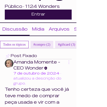
Público
·
1124 Wonders
Entrar
Discussão
Mídia
Arquivos
Sobre
Todos os tópicos
#compro (2)
#giftcard (3)
Post Fixado
Amanda Momente -
CEO Wonder
7 de outubro de 2024
·
atualizou a descrição do
grupo.
Tenho certeza que você já 
teve medo de comprar 
peça usada e vir com a 