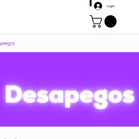
Login
Lista de desejos
Meu
carrinho
Mais
apegos