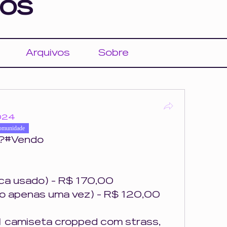
os
Arquivos
Sobre
2024
omunidade
m?#Vendo
ca usado) - R$ 170,00
o apenas uma vez) - R$ 120,00
1 camiseta cropped com strass, 