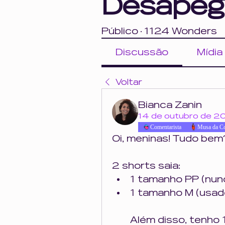
Desapeg
Público
·
1124 Wonders
Discussão
Mídia
Voltar
Bianca Zanin
14 de outubro de 
Comentarista
Musa da C
Oi, meninas! Tudo be
2 shorts saia:
1 tamanho PP (nun
1 tamanho M (usad
Além disso, tenho 