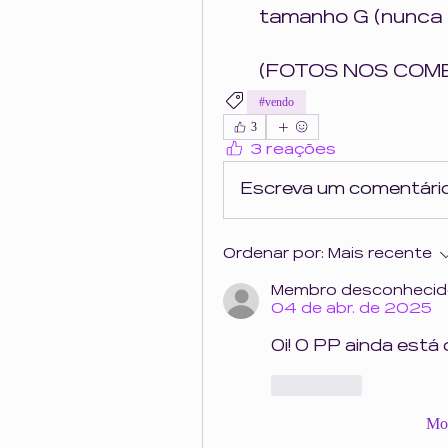
tamanho G (nunca 
(FOTOS NOS COM
#vendo
3
3 reações
Escreva um comentári
Ordenar por:
Mais recente
Membro desconheci
04 de abr. de 2025
Oi! O PP ainda está 
Curtir
Mos