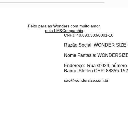
Feito para as Wonders c
om muito amor
pela LM&Companhia
CNPJ: 49.693.383/0001-10
Razão Social: WONDER SI
Nome Fantasia: WONDERSIZ
Endereço:
Rua sf 024, número
Bairro: S
teffen CEP: 88355-152, 
sac@wondersize.com.br