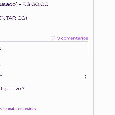
usado) - R$ 60,00.
ENTARIOS)
3 comentários
o
do
disponível?
trar mais comentários